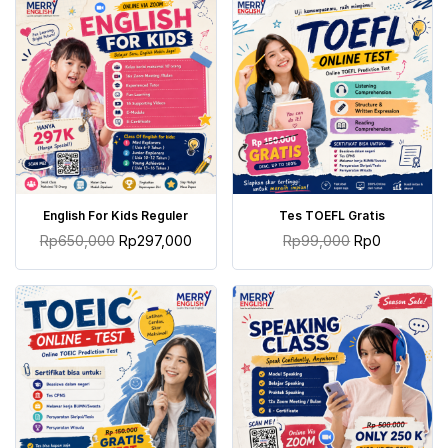
TAMBAH KE KERANJANG
TAMBAH KE KERANJANG
English For Kids Reguler
Tes TOEFL Gratis
Rp
650,000
Rp
297,000
Rp
99,000
Rp
0