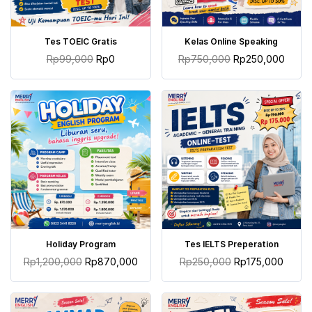
TAMBAH KE KERANJANG
TAMBAH KE KERANJANG
Tes TOEIC Gratis
Kelas Online Speaking
Rp
99,000
Rp
0
Rp
750,000
Rp
250,000
TAMBAH KE KERANJANG
TAMBAH KE KERANJANG
Holiday Program
Tes IELTS Preperation
Rp
1,200,000
Rp
870,000
Rp
250,000
Rp
175,000