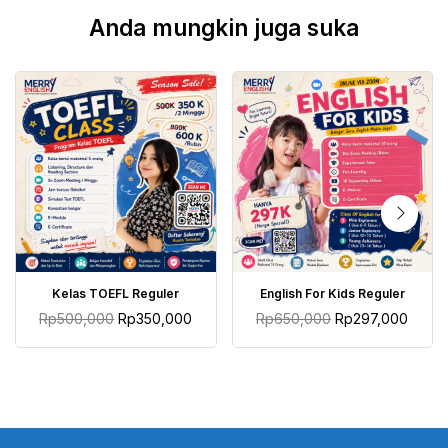
Anda mungkin juga suka
TAMBAH KE KERANJANG
TAMBAH KE KERANJANG
Kelas TOEFL Reguler
English For Kids Reguler
Harga
Harga
Harga
Harga
Rp
500,000
Rp
350,000
Rp
650,000
Rp
297,000
aslinya
saat
aslinya
saat
adalah:
ini
adalah:
ini
Rp500,000.
adalah:
Rp650,000.
adalah
Rp350,000.
Rp297