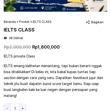
Beranda
»
Produk
»
IELTS CLASS
Bagikan
IELTS CLASS
38
Dilihat
Harga
Harga
Rp
2,000,000
Rp
1,800,000
aslinya
saat
IELTS private Class
adalah:
ini
IELTS emang kelihatan menantang, tapi bukan berarti nggak
Rp2,000,000.
adalah:
bisa ditaklukkan! Di kelas ini, kita bakal kupas tuntas tiap
Rp1,800,000.
section
dengan cara yang seru. Dapatkan
feedback
jujur dan
teknik jitu buat dapatin
band score
target kamu. Siap-siap
buat langkahin kaki ke luar negeri dengan persiapan yang
matang!
Kuantitas
-
+