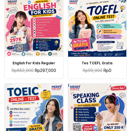
TAMBAH KE KERANJANG
TAMBAH KE KERANJANG
English For Kids Reguler
Tes TOEFL Gratis
Rp
650,000
Rp
297,000
Rp
99,000
Rp
0