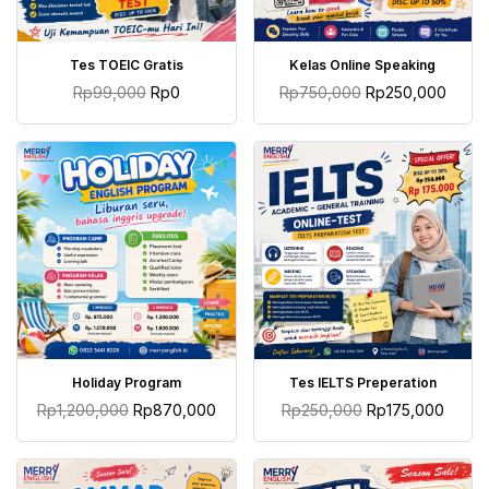
TAMBAH KE KERANJANG
TAMBAH KE KERANJANG
Tes TOEIC Gratis
Kelas Online Speaking
Rp
99,000
Rp
0
Rp
750,000
Rp
250,000
TAMBAH KE KERANJANG
TAMBAH KE KERANJANG
Holiday Program
Tes IELTS Preperation
Rp
1,200,000
Rp
870,000
Rp
250,000
Rp
175,000