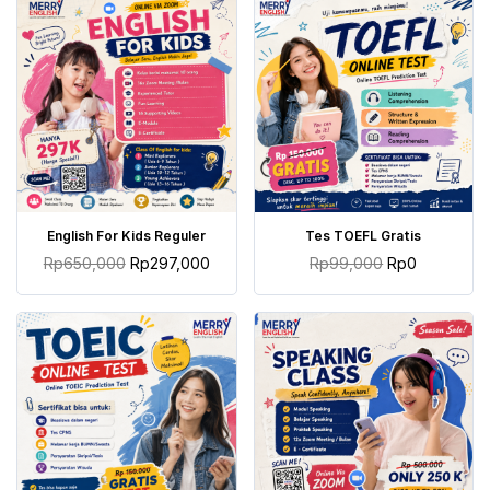
TAMBAH KE KERANJANG
TAMBAH KE KERANJANG
English For Kids Reguler
Tes TOEFL Gratis
Rp
650,000
Rp
297,000
Rp
99,000
Rp
0