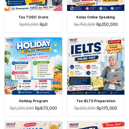
TAMBAH KE KERANJANG
TAMBAH KE KERANJANG
Tes TOEIC Gratis
Kelas Online Speaking
Rp
99,000
Rp
0
Rp
750,000
Rp
250,000
TAMBAH KE KERANJANG
TAMBAH KE KERANJANG
Holiday Program
Tes IELTS Preperation
Rp
1,200,000
Rp
870,000
Rp
250,000
Rp
175,000