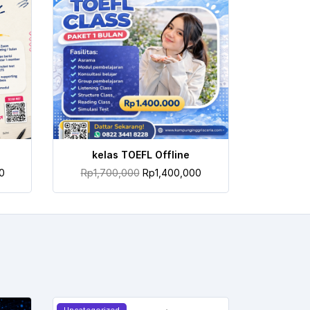
TAMBAH KE KERANJANG
kelas TOEFL Offline
0
Rp
1,700,000
Rp
1,400,000
Uncategorized