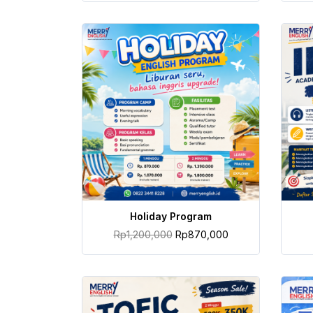
TAMBAH KE KERANJANG
Holiday Program
Rp
1,200,000
Rp
870,000