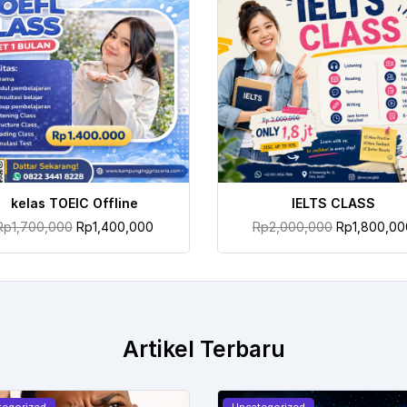
TAMBAH KE KERANJANG
TAMBAH KE KERANJANG
kelas TOEIC Offline
IELTS CLASS
Rp
1,700,000
Rp
1,400,000
Rp
2,000,000
Rp
1,800,00
Artikel Terbaru
tegorized
Uncategorized