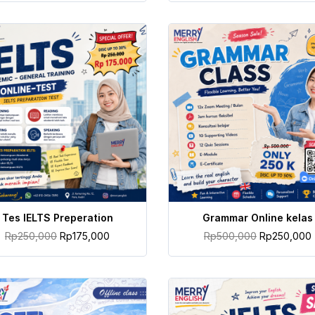
TAMBAH KE KERANJANG
TAMBAH KE KERANJANG
Tes IELTS Preperation
Grammar Online kelas
Rp
250,000
Rp
175,000
Rp
500,000
Rp
250,000