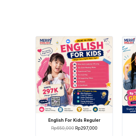
TAMBAH KE KERANJANG
English For Kids Reguler
Rp
650,000
Rp
297,000