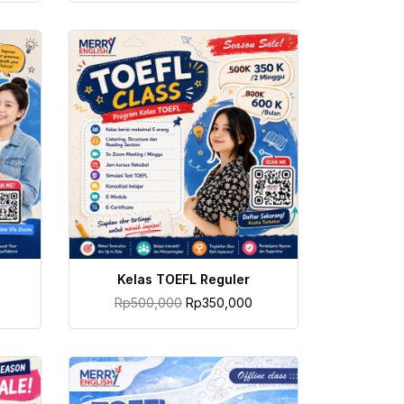
TAMBAH KE KERANJANG
Kelas TOEFL Reguler
Rp
500,000
Rp
350,000