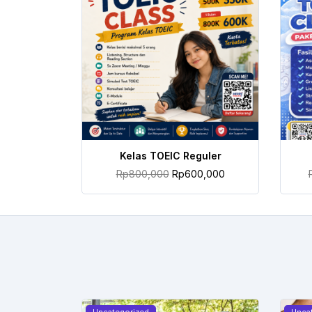
TAMBAH KE KERANJANG
Kelas TOEIC Reguler
Rp
800,000
Rp
600,000
Uncategorized
Unca