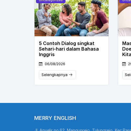
5 Contoh Dialog singkat
Mas
Sehari-hari dalam Bahasa
Doe
Inggris
Kit
06/08/2026
2
Selengkapnya
Se
MERRY ENGLISH
Jl. Anyelir no.62, Mangunrejo, Tulungrejo, Kec.Pare