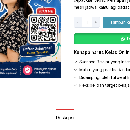
cepat dan tepat. Persiapan ja
meski jadwal kamu lagi padat
Kuantitas
-
+
Tambah ke
Kelas
TOEFL
D
Reguler
Kenapa harus Kelas Onlin
Suasana Belajar yang Inter
Materi yang praktis dan l
Didampingi oleh tutoe ah
Fleksibel dan target belaj
Deskripsi