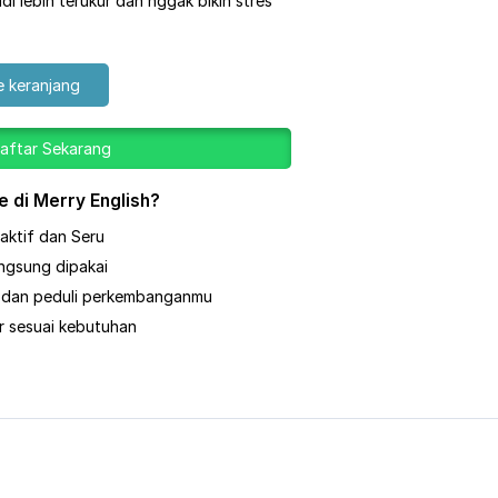
di lebih terukur dan nggak bikin stres
 keranjang
aftar Sekarang
e di Merry English?
aktif dan Seru
angsung dipakai
li dan peduli perkembanganmu
ar sesuai kebutuhan