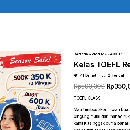
Beranda
»
Produk
»
Kelas TOEFL
Kelas TOEFL R
74
Dilihat
2
Terjual
Harga
Rp
500,000
Rp
350,
aslinya
TOEFL CLASS
adalah:
Mau tembus skor impian buat 
bingung mulai dari mana? Yuk
Rp500,0
kami! Kita nggak cuma bahas s