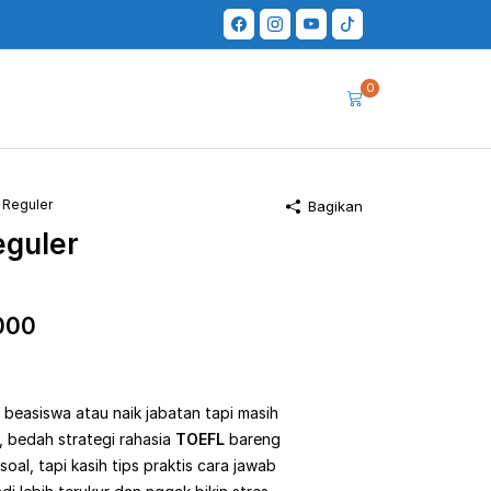
0
 Reguler
Bagikan
eguler
Harga
000
saat
ini
beasiswa atau naik jabatan tapi masih
, bedah strategi rahasia
00.
adalah:
TOEFL
bareng
oal, tapi kasih tips praktis cara jawab
Rp350,000.