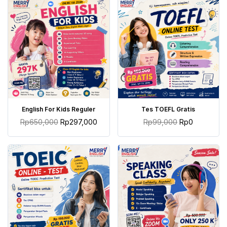
TAMBAH KE KERANJANG
TAMBAH KE KERANJANG
English For Kids Reguler
Tes TOEFL Gratis
Rp
650,000
Rp
297,000
Rp
99,000
Rp
0