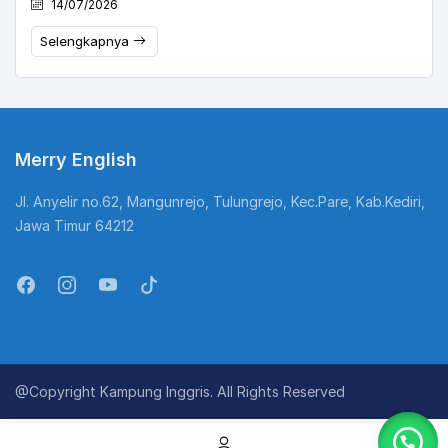
14/07/2026
Selengkapnya
Merry English
Jl. Anyelir no.62, Mangunrejo, Tulungrejo, Kec.Pare, Kab.Kediri,
Jawa Timur 64212
@Copyright Kampung Inggris. All Rights Reserved