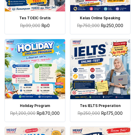
TAMBAH KE KERANJANG
TAMBAH KE KERANJANG
Tes TOEIC Gratis
Kelas Online Speaking
Rp
99,000
Rp
0
Rp
750,000
Rp
250,000
TAMBAH KE KERANJANG
TAMBAH KE KERANJANG
Holiday Program
Tes IELTS Preperation
Rp
1,200,000
Rp
870,000
Rp
250,000
Rp
175,000