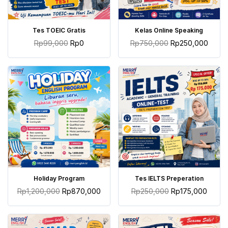
TAMBAH KE KERANJANG
TAMBAH KE KERANJANG
Tes TOEIC Gratis
Kelas Online Speaking
Rp
99,000
Rp
0
Rp
750,000
Rp
250,000
TAMBAH KE KERANJANG
TAMBAH KE KERANJANG
Holiday Program
Tes IELTS Preperation
Rp
1,200,000
Rp
870,000
Rp
250,000
Rp
175,000