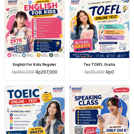
TAMBAH KE KERANJANG
TAMBAH KE KERANJANG
English For Kids Reguler
Tes TOEFL Gratis
Rp
650,000
Rp
297,000
Rp
99,000
Rp
0