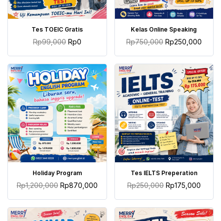
TAMBAH KE KERANJANG
TAMBAH KE KERANJANG
Tes TOEIC Gratis
Kelas Online Speaking
Rp
99,000
Rp
0
Rp
750,000
Rp
250,000
TAMBAH KE KERANJANG
TAMBAH KE KERANJANG
Holiday Program
Tes IELTS Preperation
Rp
1,200,000
Rp
870,000
Rp
250,000
Rp
175,000