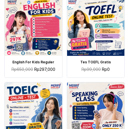
TAMBAH KE KERANJANG
TAMBAH KE KERANJANG
English For Kids Reguler
Tes TOEFL Gratis
Rp
650,000
Rp
297,000
Rp
99,000
Rp
0