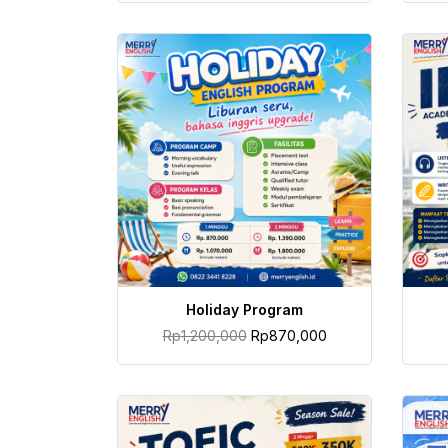
TAMBAH KE KERANJANG
Holiday Program
Rp
1,200,000
Rp
870,000