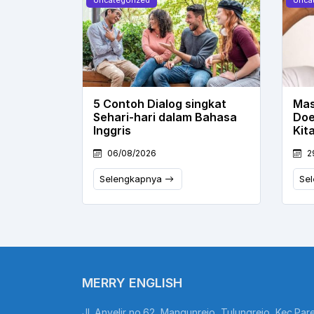
5 Contoh Dialog singkat
Mas
Sehari-hari dalam Bahasa
Doe
Inggris
Kit
06/08/2026
2
Selengkapnya
Se
MERRY ENGLISH
Jl. Anyelir no.62, Mangunrejo, Tulungrejo, Kec.Pare