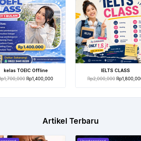
TAMBAH KE KERANJANG
TAMBAH KE KERANJANG
kelas TOEIC Offline
IELTS CLASS
Rp
1,700,000
Rp
1,400,000
Rp
2,000,000
Rp
1,800,00
Artikel Terbaru
tegorized
Uncategorized