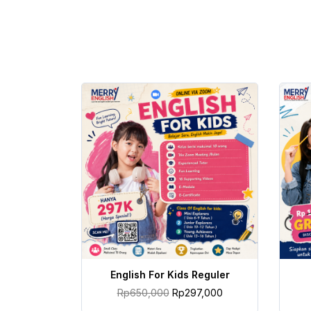
TAMBAH KE KERANJANG
English For Kids Reguler
Rp
650,000
Rp
297,000