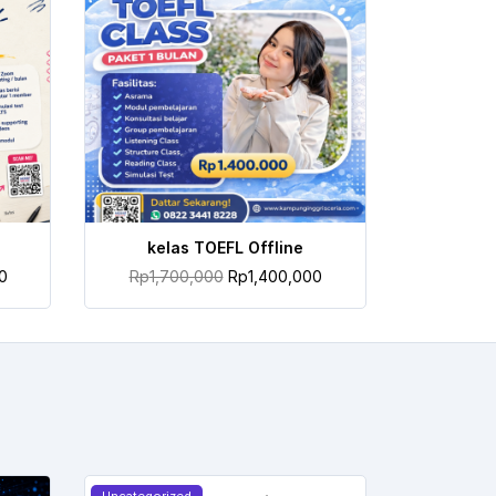
TAMBAH KE KERANJANG
kelas TOEFL Offline
0
Rp
1,700,000
Rp
1,400,000
Uncategorized