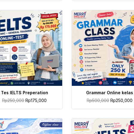
TAMBAH KE KERANJANG
TAMBAH KE KERANJANG
Tes IELTS Preperation
Grammar Online kelas
Rp
250,000
Rp
175,000
Rp
500,000
Rp
250,000