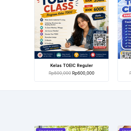
TAMBAH KE KERANJANG
Kelas TOEIC Reguler
Rp
800,000
Rp
600,000
Uncategorized
Unca