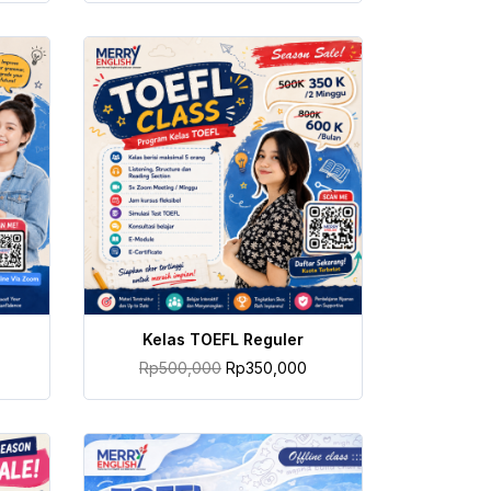
TAMBAH KE KERANJANG
Kelas TOEFL Reguler
Rp
500,000
Rp
350,000