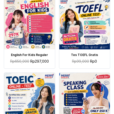
TAMBAH KE KERANJANG
TAMBAH KE KERANJANG
English For Kids Reguler
Tes TOEFL Gratis
Rp
650,000
Rp
297,000
Rp
99,000
Rp
0