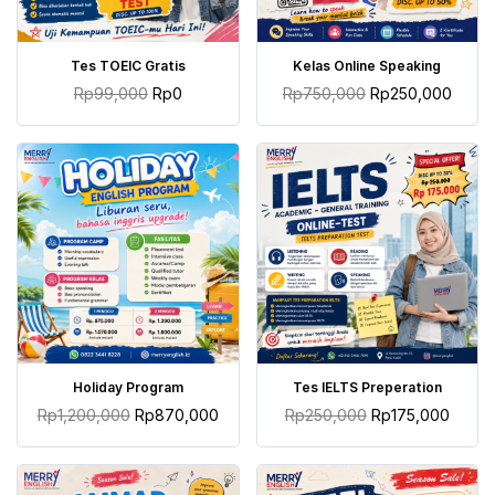
TAMBAH KE KERANJANG
TAMBAH KE KERANJANG
Tes TOEIC Gratis
Kelas Online Speaking
Rp
99,000
Rp
0
Rp
750,000
Rp
250,000
TAMBAH KE KERANJANG
TAMBAH KE KERANJANG
Holiday Program
Tes IELTS Preperation
Rp
1,200,000
Rp
870,000
Rp
250,000
Rp
175,000