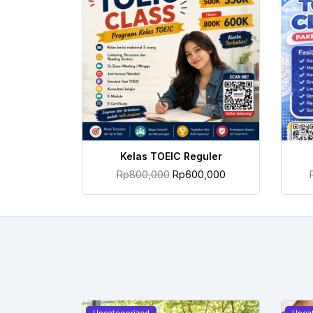
TAMBAH KE KERANJANG
Kelas TOEIC Reguler
Rp
800,000
Rp
600,000
Uncategorized
Unca