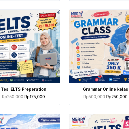
TAMBAH KE KERANJANG
TAMBAH KE KERANJANG
Tes IELTS Preperation
Grammar Online kelas
Rp
250,000
Rp
175,000
Rp
500,000
Rp
250,000