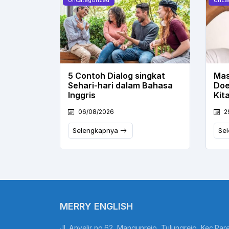
5 Contoh Dialog singkat
Mas
Sehari-hari dalam Bahasa
Doe
Inggris
Kit
06/08/2026
2
Selengkapnya
Se
MERRY ENGLISH
Jl. Anyelir no.62, Mangunrejo, Tulungrejo, Kec.Pare