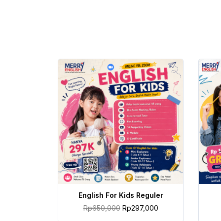
TAMBAH KE KERANJANG
English For Kids Reguler
Rp
650,000
Rp
297,000