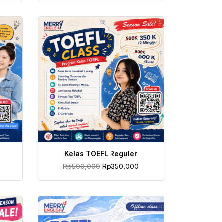
TAMBAH KE KERANJANG
Kelas TOEFL Reguler
Rp
500,000
Rp
350,000