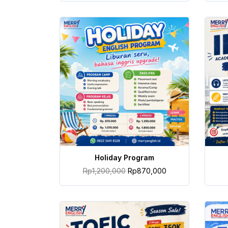
TAMBAH KE KERANJANG
Holiday Program
Rp
1,200,000
Rp
870,000