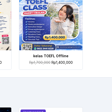
TAMBAH KE KERANJANG
kelas TOEFL Offline
0
Rp
1,700,000
Rp
1,400,000
Uncategorized