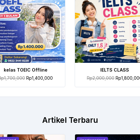
TAMBAH KE KERANJANG
TAMBAH KE KERANJANG
kelas TOEIC Offline
IELTS CLASS
Rp
1,700,000
Rp
1,400,000
Rp
2,000,000
Rp
1,800,00
Artikel Terbaru
tegorized
Uncategorized