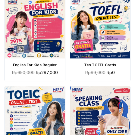
TAMBAH KE KERANJANG
TAMBAH KE KERANJANG
English For Kids Reguler
Tes TOEFL Gratis
Rp
650,000
Rp
297,000
Rp
99,000
Rp
0