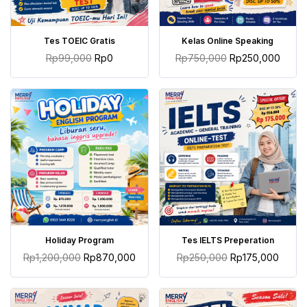
TAMBAH KE KERANJANG
TAMBAH KE KERANJANG
Tes TOEIC Gratis
Kelas Online Speaking
Rp
99,000
Rp
0
Rp
750,000
Rp
250,000
TAMBAH KE KERANJANG
TAMBAH KE KERANJANG
Holiday Program
Tes IELTS Preperation
Rp
1,200,000
Rp
870,000
Rp
250,000
Rp
175,000