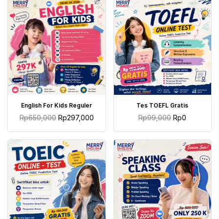
TAMBAH KE KERANJANG
TAMBAH KE KERANJANG
English For Kids Reguler
Tes TOEFL Gratis
Rp
650,000
Rp
297,000
Rp
99,000
Rp
0