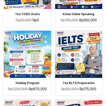
TAMBAH KE KERANJANG
TAMBAH KE KERANJANG
Tes TOEIC Gratis
Kelas Online Speaking
Rp
99,000
Rp
0
Rp
750,000
Rp
250,000
TAMBAH KE KERANJANG
TAMBAH KE KERANJANG
Holiday Program
Tes IELTS Preperation
Rp
1,200,000
Rp
870,000
Rp
250,000
Rp
175,000